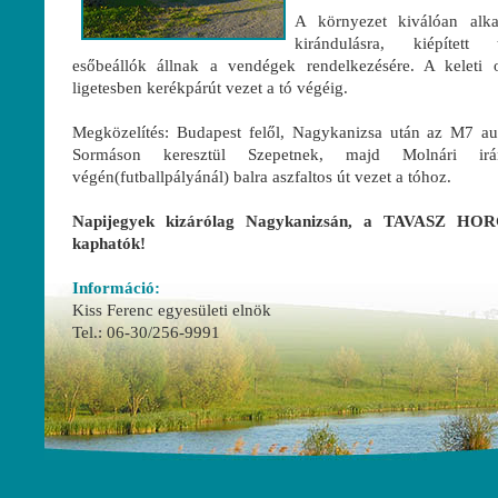
A környezet kiválóan alkal
kirándulásra, kiépített
esőbeállók állnak a vendégek rendelkezésére. A keleti 
ligetesben kerékpárút vezet a tó végéig.
Megközelítés: Budapest felől, Nagykanizsa után az M7 aut
Sormáson keresztül Szepetnek, majd Molnári ir
végén(futballpályánál) balra aszfaltos út vezet a tóhoz.
Napijegyek kizárólag Nagykanizsán, a TAVASZ 
kaphatók!
Információ:
Kiss Ferenc egyesületi elnök
Tel.: 06-30/256-9991