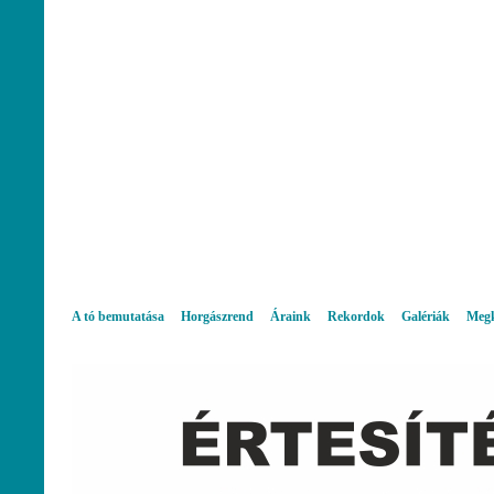
A tó bemutatása
Horgászrend
Áraink
Rekordok
Galériák
Megk