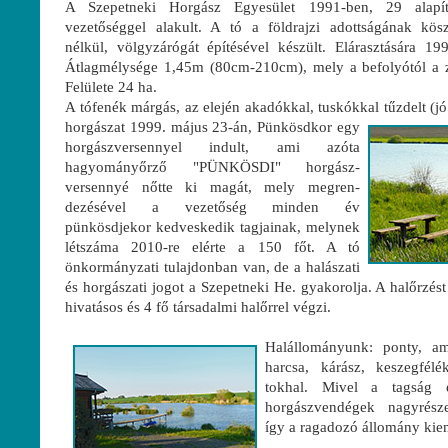
A Szepetneki Horgász Egyesület 1991-ben, 29 alapít
vezetőséggel alakult. A tó a földrajzi adottságának kös
nélkül, völgyzárógát építésével készült. Elárasztására 199
Átlagmélysége 1,45m (80cm-210cm), mely a befolyótól a zs
Felülete 24 ha.
A tófenék márgás, az elején akadókkal, tuskókkal tűzdelt (jó
horgászat 1999. május 23-án, Pünkösdkor egy
horgászversennyel indult, ami azóta
hagyományőrző "PÜNKÖSDI" horgász-
versennyé nőtte ki magát, mely megren-
dezésével a vezetőség minden év
pünkösdjekor kedveskedik tagjainak, melynek
létszáma 2010-re elérte a 150 főt. A tó
önkormányzati tulajdonban van, de a halászati
és horgászati jogot a Szepetneki He. gyakorolja. A halőrzést
hivatásos és 4 fő társadalmi halőrrel végzi.
Halállományunk: ponty, amu
harcsa, kárász, keszegfélék
tokhal. Mivel a tagság 
horgászvendégek nagyrésze
így a ragadozó állomány ki